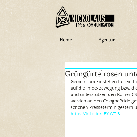
Home
Agentur
Grüngürtelrosen unt
Gemeinsam Einstehen für ein b
auf die Pride-Bewegung bzw. di
und unterstützen den Kölner CS
werden an den ColognePride ges
schönen Pressetermin gestern un
https://lnkd.in/eEYbVTJ3
.