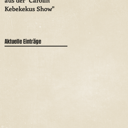
aus der "Carolin
Vatikan-
Kebekekus Show"
Entscheidung
«Armutszeugnis»
Aktuelle Einträge