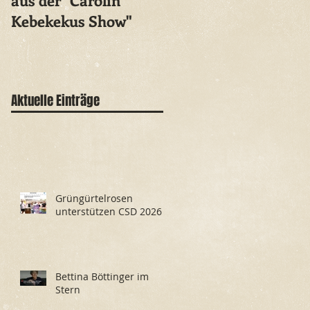
aus der "Carolin
Vatikan-
Kebekekus Show"
Entscheidung
«Armutszeugnis»
Aktuelle Einträge
Grüngürtelrosen
unterstützen CSD 2026
Bettina Böttinger im
Stern