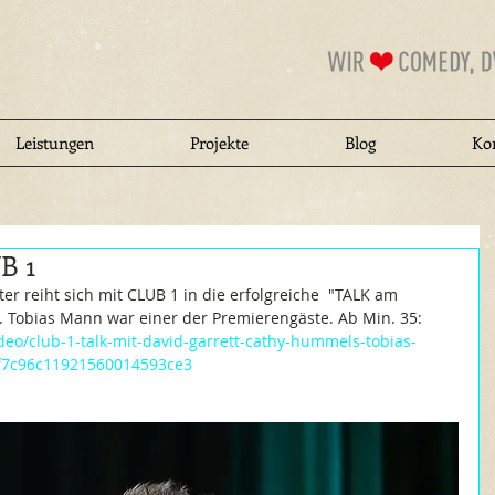
Leistungen
Projekte
Blog
Ko
B 1
er reiht sich mit CLUB 1 in die erfolgreiche  "TALK am 
. Tobias Mann war einer der Premierengäste. Ab Min. 35: 
eo/club-1-talk-mit-david-garrett-cathy-hummels-tobias-
5f7c96c11921560014593ce3