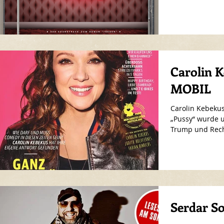
die-glaeserne-mi
Carolin K
MOBIL
Carolin Kebekus
„Pussy“ wurde 
Trump und Rech
Serdar 