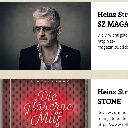
Heinz St
SZ MAG
Die 7 wichtigst
http://sz-
magazin.suedde
-musste-einsehe
Heinz St
STONE
Review zum neu
rollingstone.de:
https://www.rol