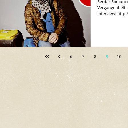
Serdar Somuncu über Erdogan, seine Eltern,
Vergangenheit 
Interview: http:
6
7
8
9
10